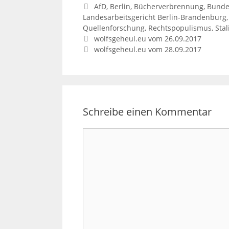
Schlagwörter
AfD
,
Berlin
,
Bücherverbrennung
,
Bunde
Landesarbeitsgericht Berlin-Brandenburg
Quellenforschung
,
Rechtspopulismus
,
Stal
Beitrags-
wolfsgeheul.eu vom 26.09.2017
Navigation
wolfsgeheul.eu vom 28.09.2017
Schreibe einen Kommentar
Kommentar