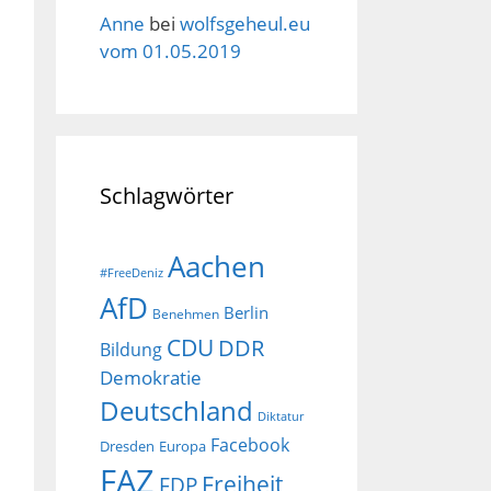
Anne
bei
wolfsgeheul.eu
vom 01.05.2019
Schlagwörter
Aachen
#FreeDeniz
AfD
Berlin
Benehmen
CDU
DDR
Bildung
Demokratie
Deutschland
Diktatur
Facebook
Dresden
Europa
FAZ
Freiheit
FDP