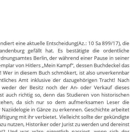
ndiert eine aktuelle Entscheidung(Az.: 10 Sa 899/17), die
randenburg gefällt hat. Es bestätigte die ordentliche
rdnungsamtes Berlin, der während einer Pause in seiner
emplar von Hitlers „Mein Kampf“, dessen Buchdeckel das
a! Wer in diesem Buch schmökert, ist also unverkennbar
ntliches Amt inklusive der dazugehörigen Tracht! Nach
 weder der Besitz noch der An- oder Verkauf dieses
t auch richtig so, denn das Studieren von historischen
 stehen, da sich nur so dem aufmerksamen Leser die
r Naziidelogie in Gänze zu erkennen. Geschichte arbeitet
igung mit ihr verbietet. Vielleicht sollte der gekündigte
zu nutzen, Historiker oder Jurist zu werden und dereinst
? Und was wäre eigentlich passiert, wenn sich der