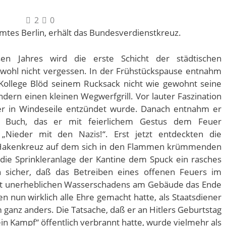
2
0
mtes Berlin, erhält das Bundesverdienstkreuz.
n Jahres wird die erste Schicht der städtischen
wohl nicht vergessen. In der Frühstückspause entnahm
e Kollege Blöd seinem Rucksack nicht wie gewohnt seine
dern einen kleinen Wegwerfgrill. Vor lauter Faszination
eser in Windeseile entzündet wurde. Danach entnahm er
es Buch, das er mit feierlichem Gestus dem Feuer
„Nieder mit den Nazis!“. Erst jetzt entdeckten die
 Hakenkreuz auf dem sich in den Flammen krümmenden
die Sprinkleranlage der Kantine dem Spuck ein rasches
 sicher, daß das Betreiben eines offenen Feuers im
cht unerheblichen Wasserschadens am Gebäude das Ende
 nun wirklich alle Ehre gemacht hatte, als Staatsdiener
 ganz anders. Die Tatsache, daß er an Hitlers Geburtstag
in Kampf“ öffentlich verbrannt hatte, wurde vielmehr als