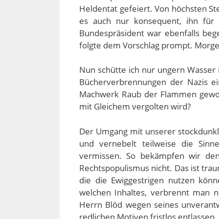
Heldentat gefeiert. Von höchsten St
es auch nur konsequent, ihn für
Bundespräsident war ebenfalls beg
folgte dem Vorschlag prompt. Morgen
Nun schütte ich nur ungern Wasser 
Bücherverbrennungen der Nazis ei
Machwerk Raub der Flammen geworde
mit Gleichem vergolten wird?
Der Umgang mit unserer stockdunkl
und vernebelt teilweise die Sinn
vermissen. So bekämpfen wir de
Rechtspopulismus nicht. Das ist traur
die die Ewiggestrigen nutzen könn
welchen Inhaltes, verbrennt man n
Herrn Blöd wegen seines unverantw
redlichen Motiven fristlos entlassen.