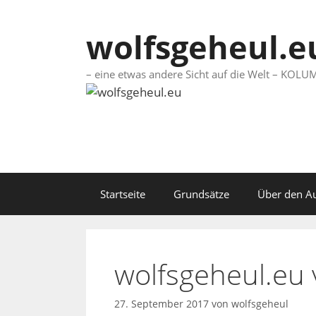
Springe
zum
wolfsgeheul.e
Inhalt
– eine etwas andere Sicht auf die Welt – KO
Startseite
Grundsätze
Über den A
wolfsgeheul.eu
27. September 2017
von
wolfsgeheul