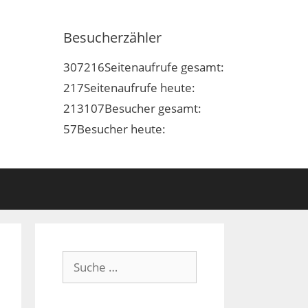
Besucherzähler
307216
Seitenaufrufe gesamt:
217
Seitenaufrufe heute:
213107
Besucher gesamt:
57
Besucher heute:
Suche
nach: