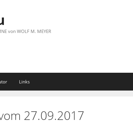
u
LUMNE von WOLF M. MEYER
utor
Links
 vom 27.09.2017