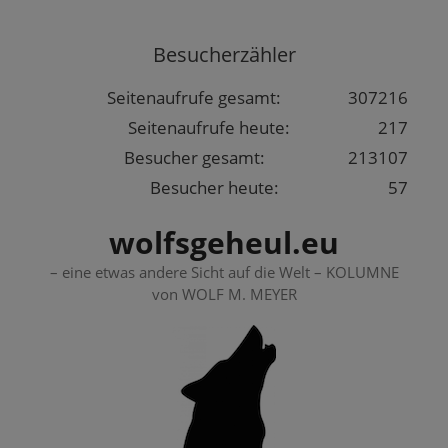
Springe
zum
Besucherzähler
Inhalt
Seitenaufrufe gesamt:
307216
Seitenaufrufe heute:
217
Besucher gesamt:
213107
Besucher heute:
57
wolfsgeheul.eu
– eine etwas andere Sicht auf die Welt – KOLUMNE
von WOLF M. MEYER