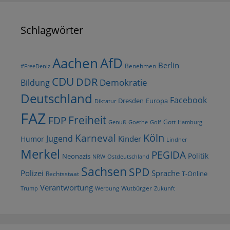
Schlagwörter
AfD
Aachen
Berlin
Benehmen
#FreeDeniz
CDU
DDR
Demokratie
Bildung
Deutschland
Facebook
Dresden
Europa
Diktatur
FAZ
Freiheit
FDP
Gott
Goethe
Golf
Hamburg
Genuß
Köln
Karneval
Jugend
Kinder
Humor
Lindner
Merkel
PEGIDA
Politik
Neonazis
NRW
Ostdeutschland
Sachsen
SPD
Polizei
Sprache
T-Online
Rechtsstaat
Verantwortung
Wutbürger
Trump
Werbung
Zukunft