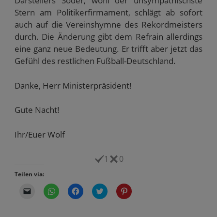
Darstellers Söder, wohl der unsympathischste
Stern am Politikerfirmament, schlägt ab sofort
auch auf die Vereinshymne des Rekordmeisters
durch. Die Änderung gibt dem Refrain allerdings
eine ganz neue Bedeutung. Er trifft aber jetzt das
Gefühl des restlichen Fußball-Deutschland.
Danke, Herr Ministerpräsident!
Gute Nacht!
Ihr/Euer Wolf
1
0
Teilen via:
K
K
K
K
K
l
l
l
l
l
i
i
i
i
i
c
c
c
c
c
k
k
k
k
k