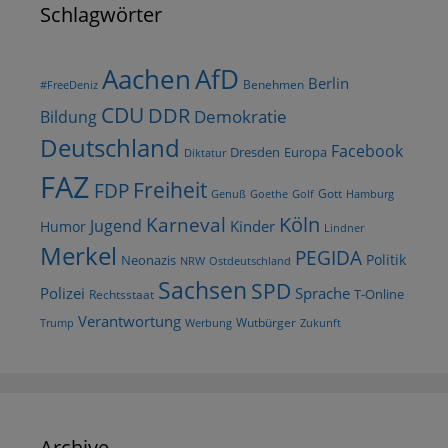
Schlagwörter
AfD
Aachen
Berlin
Benehmen
#FreeDeniz
CDU
DDR
Demokratie
Bildung
Deutschland
Facebook
Dresden
Europa
Diktatur
FAZ
Freiheit
FDP
Gott
Goethe
Golf
Hamburg
Genuß
Köln
Karneval
Jugend
Kinder
Humor
Lindner
Merkel
PEGIDA
Politik
Neonazis
NRW
Ostdeutschland
Sachsen
SPD
Polizei
Sprache
T-Online
Rechtsstaat
Verantwortung
Wutbürger
Trump
Werbung
Zukunft
Archive