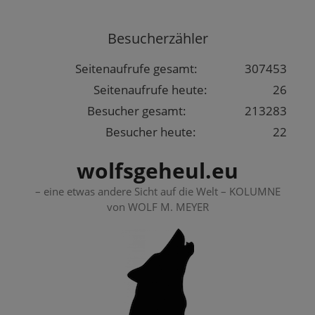
Springe
zum
Besucherzähler
Inhalt
Seitenaufrufe gesamt:
307453
Seitenaufrufe heute:
26
Besucher gesamt:
213283
Besucher heute:
22
wolfsgeheul.eu
– eine etwas andere Sicht auf die Welt – KOLUMNE
von WOLF M. MEYER