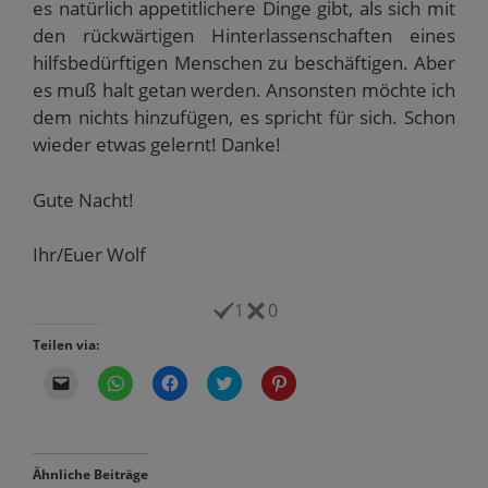
es natürlich appetitlichere Dinge gibt, als sich mit
den rückwärtigen Hinterlassenschaften eines
hilfsbedürftigen Menschen zu beschäftigen. Aber
es muß halt getan werden. Ansonsten möchte ich
dem nichts hinzufügen, es spricht für sich. Schon
wieder etwas gelernt! Danke!
Gute Nacht!
Ihr/Euer Wolf
1
0
Teilen via:
K
K
K
K
K
l
l
l
l
l
i
i
i
i
i
c
c
c
c
c
k
k
k
k
k
e
e
,
,
,
n
n
u
u
u
Ähnliche Beiträge
,
,
m
m
m