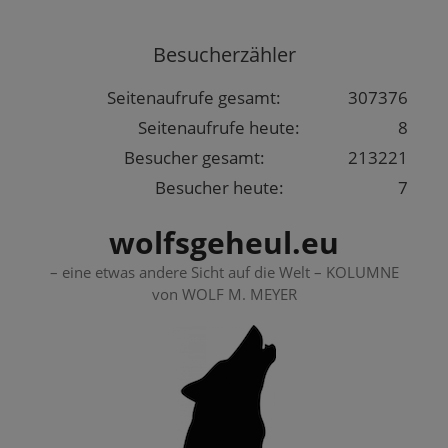
Springe
zum
Besucherzähler
Inhalt
Seitenaufrufe gesamt:
307376
Seitenaufrufe heute:
8
Besucher gesamt:
213221
Besucher heute:
7
wolfsgeheul.eu
– eine etwas andere Sicht auf die Welt – KOLUMNE
von WOLF M. MEYER