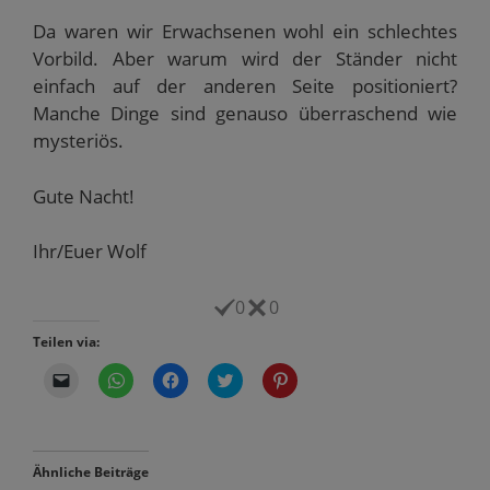
Da waren wir Erwachsenen wohl ein schlechtes
Vorbild. Aber warum wird der Ständer nicht
einfach auf der anderen Seite positioniert?
Manche Dinge sind genauso überraschend wie
mysteriös.
Gute Nacht!
Ihr/Euer Wolf
0
0
Teilen via:
K
K
K
K
K
l
l
l
l
l
i
i
i
i
i
c
c
c
c
c
k
k
k
k
k
e
e
,
,
,
n
n
u
u
u
Ähnliche Beiträge
,
,
m
m
m