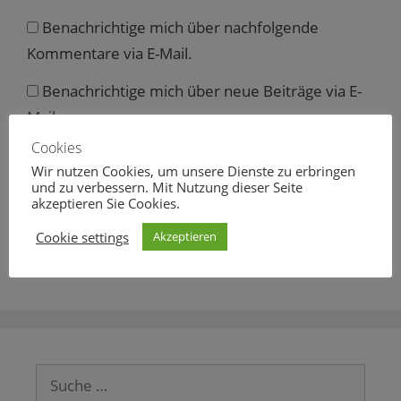
Benachrichtige mich über nachfolgende
Kommentare via E-Mail.
Benachrichtige mich über neue Beiträge via E-
Mail.
Cookies
Wir nutzen Cookies, um unsere Dienste zu erbringen
und zu verbessern. Mit Nutzung dieser Seite
akzeptieren Sie Cookies.
Diese Website verwendet Akismet, um Spam zu
reduzieren.
Erfahre mehr darüber, wie deine
Cookie settings
Akzeptieren
Kommentardaten verarbeitet werden
.
Suche
nach: