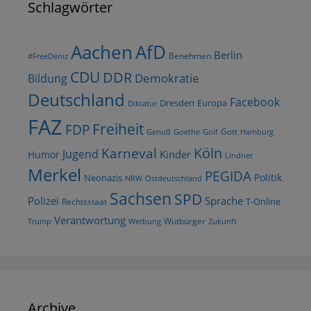
Schlagwörter
AfD
Aachen
Berlin
Benehmen
#FreeDeniz
CDU
DDR
Demokratie
Bildung
Deutschland
Facebook
Dresden
Europa
Diktatur
FAZ
Freiheit
FDP
Gott
Goethe
Golf
Hamburg
Genuß
Köln
Karneval
Jugend
Kinder
Humor
Lindner
Merkel
PEGIDA
Politik
Neonazis
NRW
Ostdeutschland
Sachsen
SPD
Polizei
Sprache
T-Online
Rechtsstaat
Verantwortung
Wutbürger
Trump
Werbung
Zukunft
Archive