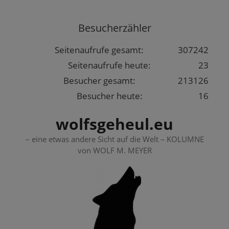
Springe
zum
Besucherzähler
Inhalt
Seitenaufrufe gesamt:
307242
Seitenaufrufe heute:
23
Besucher gesamt:
213126
Besucher heute:
16
wolfsgeheul.eu
– eine etwas andere Sicht auf die Welt – KOLUMNE
von WOLF M. MEYER