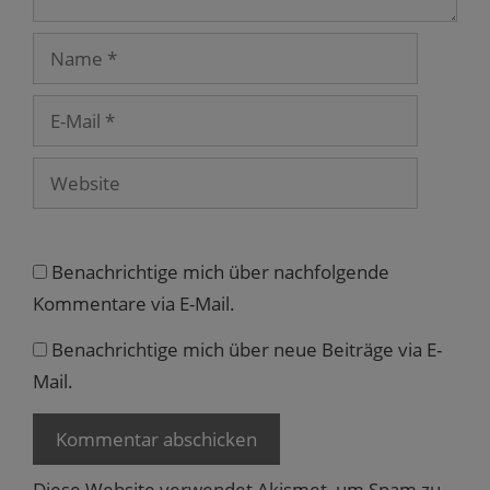
r
g
e
Name
ö
f
f
n
e
E-
t
Mail
)
Website
Benachrichtige mich über nachfolgende
Kommentare via E-Mail.
Benachrichtige mich über neue Beiträge via E-
Mail.
Diese Website verwendet Akismet, um Spam zu