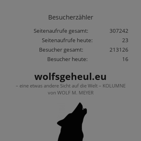
Springe
zum
Besucherzähler
Inhalt
Seitenaufrufe gesamt:
307242
Seitenaufrufe heute:
23
Besucher gesamt:
213126
Besucher heute:
16
wolfsgeheul.eu
– eine etwas andere Sicht auf die Welt – KOLUMNE
von WOLF M. MEYER