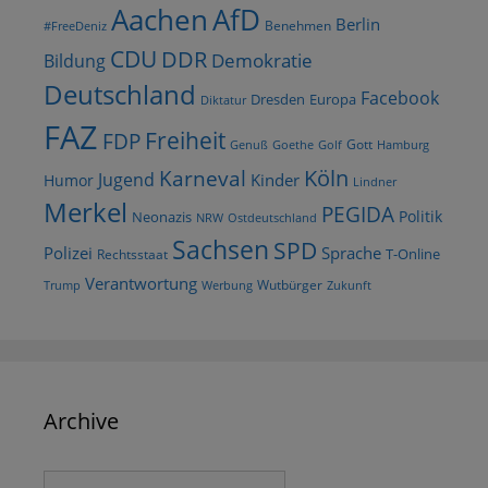
AfD
Aachen
Berlin
Benehmen
#FreeDeniz
CDU
DDR
Demokratie
Bildung
Deutschland
Facebook
Dresden
Europa
Diktatur
FAZ
Freiheit
FDP
Gott
Goethe
Golf
Hamburg
Genuß
Köln
Karneval
Jugend
Kinder
Humor
Lindner
Merkel
PEGIDA
Politik
Neonazis
NRW
Ostdeutschland
Sachsen
SPD
Polizei
Sprache
T-Online
Rechtsstaat
Verantwortung
Wutbürger
Trump
Werbung
Zukunft
Archive
Archive