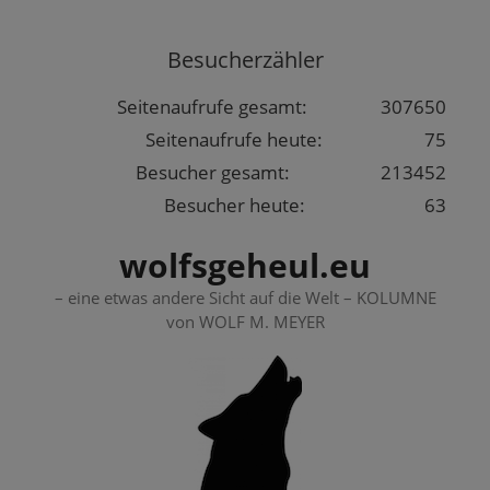
Springe
zum
Besucherzähler
Inhalt
Seitenaufrufe gesamt:
307650
Seitenaufrufe heute:
75
Besucher gesamt:
213452
Besucher heute:
63
wolfsgeheul.eu
– eine etwas andere Sicht auf die Welt – KOLUMNE
von WOLF M. MEYER