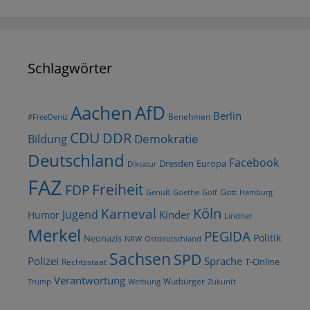
Schlagwörter
AfD
Aachen
Berlin
Benehmen
#FreeDeniz
CDU
DDR
Demokratie
Bildung
Deutschland
Facebook
Dresden
Europa
Diktatur
FAZ
Freiheit
FDP
Gott
Goethe
Golf
Hamburg
Genuß
Köln
Karneval
Jugend
Kinder
Humor
Lindner
Merkel
PEGIDA
Politik
Neonazis
NRW
Ostdeutschland
Sachsen
SPD
Polizei
Sprache
T-Online
Rechtsstaat
Verantwortung
Wutbürger
Trump
Werbung
Zukunft