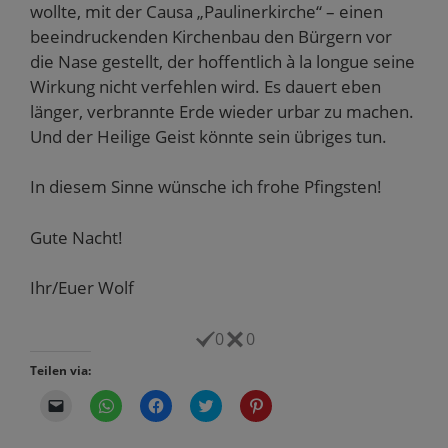
wollte, mit der Causa „Paulinerkirche“ – einen
beeindruckenden Kirchenbau den Bürgern vor
die Nase gestellt, der hoffentlich à la longue seine
Wirkung nicht verfehlen wird. Es dauert eben
länger, verbrannte Erde wieder urbar zu machen.
Und der Heilige Geist könnte sein übriges tun.
In diesem Sinne wünsche ich frohe Pfingsten!
Gute Nacht!
Ihr/Euer Wolf
0
0
Teilen via:
K
K
K
K
K
l
l
l
l
l
i
i
i
i
i
c
c
c
c
c