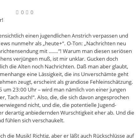
0
0
r!
ensichtlich einen jugendlichen Anstrich verpassen und
ews nunmehr als „heute+“. O-Ton: „Nachrichten neu
hrichtensendung mit …….“! Warum man diesen seriösen
sehens verjüngen muß, ist mir unklar. Gucken doch
ch die Alten noch Nachrichten. Daß man aber glaubt,
menhange eine Lässigkeit, die ins Unverschämte geht
hmen zeugt, erscheint als grandiose Fehleinschätzung.
 um 23:00 Uhr – wird man nämlich von einer jungen
er, Tach auch!“. Also, die, die sich davon angesprochen
rwiegend nicht, und die, die potentielle Jugend-
r derartig anbiedernden Wurschtigkeit eher ab. Und die
d fühlen sich verschaukelt.
h die Musik! Richtig, aber er läßt auch Rückschlüsse auf