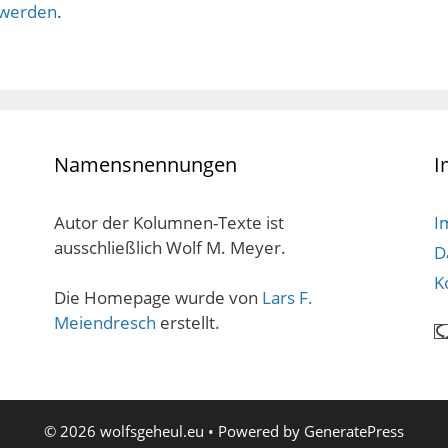
 werden
.
Namensnennungen
I
Autor der Kolumnen-Texte ist
I
ausschließlich Wolf M. Meyer.
D
K
Die Homepage wurde von
Lars F.
Meiendresch
erstellt.
© 2026 wolfsgeheul.eu
• Powered by
GeneratePress