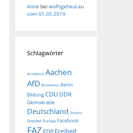
Anne
bei
wolfsgeheul.eu
vom 01.05.2019
Schlagwörter
Aachen
#FreeDeniz
AfD
Berlin
Benehmen
CDU
DDR
Bildung
Demokratie
Deutschland
Diktatur
Facebook
Dresden
Europa
FAZ
Freiheit
FDP