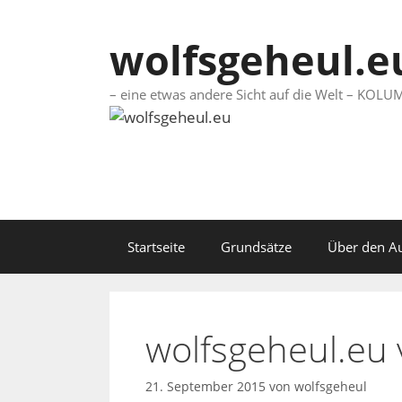
Springe
zum
wolfsgeheul.e
Inhalt
– eine etwas andere Sicht auf die Welt – KO
Startseite
Grundsätze
Über den A
wolfsgeheul.eu
21. September 2015
von
wolfsgeheul