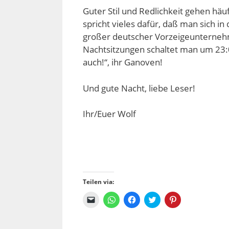
Guter Stil und Redlichkeit gehen häu
spricht vieles dafür, daß man sich 
großer deutscher Vorzeigeunternehm
Nachtsitzungen schaltet man um 23:0
auch!“, ihr Ganoven!
Und gute Nacht, liebe Leser!
Ihr/Euer Wolf
Teilen via:
K
K
K
K
K
l
l
l
l
l
i
i
i
i
i
c
c
c
c
c
k
k
k
k
k