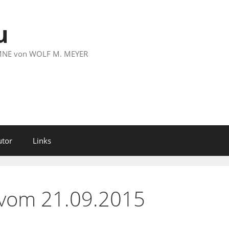
u
LUMNE von WOLF M. MEYER
utor
Links
 vom 21.09.2015