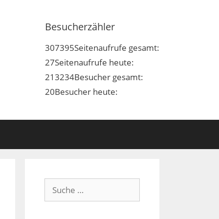
Besucherzähler
307395
Seitenaufrufe gesamt:
27
Seitenaufrufe heute:
213234
Besucher gesamt:
20
Besucher heute:
Suche
nach: