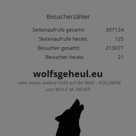
Springe
zum
Besucherzähler
Inhalt
Seitenaufrufe gesamt:
307124
Seitenaufrufe heute:
125
Besucher gesamt:
213071
Besucher heute:
21
wolfsgeheul.eu
– eine etwas andere Sicht auf die Welt – KOLUMNE
von WOLF M. MEYER