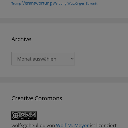
Verantwortung
Wutbürger
Trump
Werbung
Zukunft
Archive
Archive
Creative Commons
wolfsgeheul.eu
von
Wolf M. Meyer
ist lizenziert