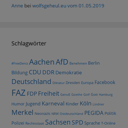
Anne
bei
wolfsgeheul.eu vom 01.05.2019
Schlagwörter
AfD
Aachen
Berlin
Benehmen
#FreeDeniz
CDU
DDR
Demokratie
Bildung
Deutschland
Facebook
Dresden
Europa
Diktatur
FAZ
Freiheit
FDP
Gott
Goethe
Golf
Hamburg
Genuß
Köln
Karneval
Jugend
Kinder
Humor
Lindner
Merkel
PEGIDA
Politik
Neonazis
NRW
Ostdeutschland
Sachsen
SPD
Polizei
Sprache
T-Online
Rechtsstaat