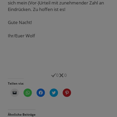
sich mein (Vor-)Urteil mit zunehmender Zahl an
Eindrücken. Zu hoffen ist es!
Gute Nacht!
Ihr/Euer Wolf
0
0
Teilen via:
K
K
K
K
K
l
l
l
l
l
i
i
i
i
i
c
c
c
c
c
k
k
k
k
k
e
e
,
,
,
n
n
u
u
u
Ähnliche Beiträge
,
,
m
m
m