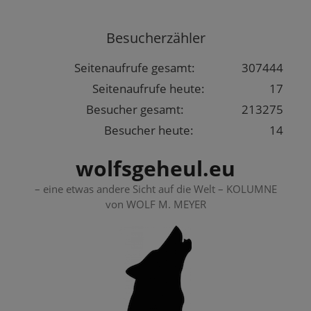
Springe
zum
Besucherzähler
Inhalt
Seitenaufrufe gesamt:
307444
Seitenaufrufe heute:
17
Besucher gesamt:
213275
Besucher heute:
14
wolfsgeheul.eu
– eine etwas andere Sicht auf die Welt – KOLUMNE
von WOLF M. MEYER