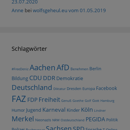
23.07.2020
Anne
bei
wolfsgeheul.eu vom 01.05.2019
Schlagwörter
AfD
Aachen
Berlin
Benehmen
#FreeDeniz
CDU
DDR
Demokratie
Bildung
Deutschland
Facebook
Dresden
Europa
Diktatur
FAZ
Freiheit
FDP
Gott
Goethe
Golf
Hamburg
Genuß
Köln
Karneval
Jugend
Kinder
Humor
Lindner
Merkel
PEGIDA
Politik
Neonazis
NRW
Ostdeutschland
Sachsen
SPD
Polizei
Sprache
T-Online
Rechtsstaat