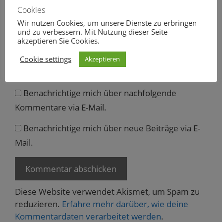
ö
Cookies
f
E-
f
Wir nutzen Cookies, um unsere Dienste zu erbringen
n
Mail
und zu verbessern. Mit Nutzung dieser Seite
e
t
akzeptieren Sie Cookies.
)
Website
Cookie settings
Akzeptieren
Benachrichtige mich über nachfolgende
Kommentare via E-Mail.
Benachrichtige mich über neue Beiträge via E-
Mail.
Diese Website verwendet Akismet, um Spam zu
reduzieren.
Erfahre mehr darüber, wie deine
Kommentardaten verarbeitet werden
.