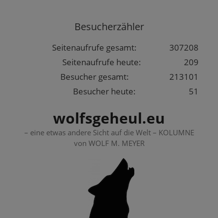
Springe
zum
Besucherzähler
Inhalt
Seitenaufrufe gesamt:
307208
Seitenaufrufe heute:
209
Besucher gesamt:
213101
Besucher heute:
51
wolfsgeheul.eu
– eine etwas andere Sicht auf die Welt – KOLUMNE
von WOLF M. MEYER