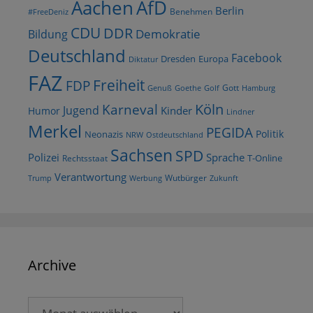
AfD
Aachen
Berlin
Benehmen
#FreeDeniz
CDU
DDR
Demokratie
Bildung
Deutschland
Facebook
Dresden
Europa
Diktatur
FAZ
Freiheit
FDP
Gott
Goethe
Golf
Hamburg
Genuß
Köln
Karneval
Jugend
Kinder
Humor
Lindner
Merkel
PEGIDA
Politik
Neonazis
NRW
Ostdeutschland
Sachsen
SPD
Polizei
Sprache
T-Online
Rechtsstaat
Verantwortung
Wutbürger
Trump
Werbung
Zukunft
Archive
Archive