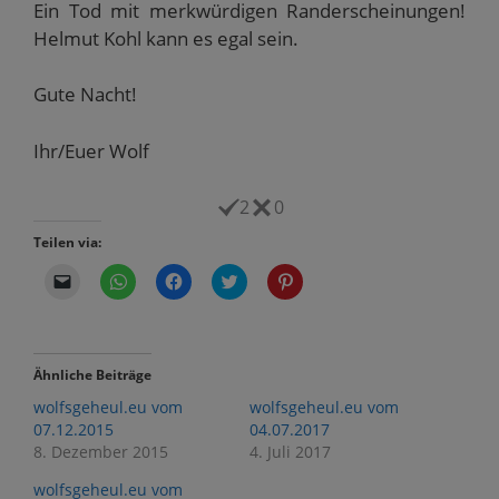
Ein Tod mit merkwürdigen Randerscheinungen!
Helmut Kohl kann es egal sein.
Gute Nacht!
Ihr/Euer Wolf
2
0
Teilen via:
K
K
K
K
K
l
l
l
l
l
i
i
i
i
i
c
c
c
c
c
k
k
k
k
k
e
e
,
,
,
n
n
u
u
u
Ähnliche Beiträge
,
,
m
m
m
u
u
a
ü
a
wolfsgeheul.eu vom
wolfsgeheul.eu vom
m
m
u
b
u
e
a
f
e
f
07.12.2015
04.07.2017
i
u
F
r
P
8. Dezember 2015
4. Juli 2017
n
f
a
T
i
e
W
c
w
n
m
h
e
i
t
wolfsgeheul.eu vom
F
a
b
t
e