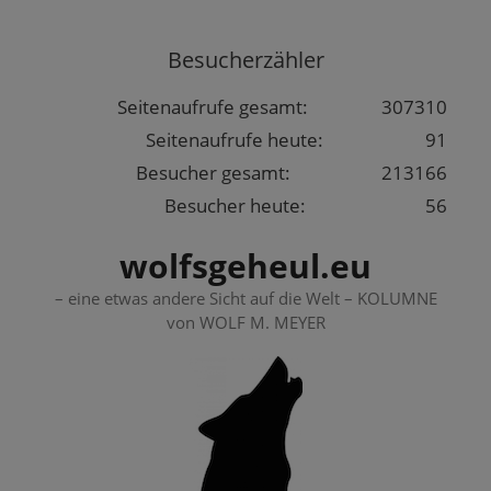
Springe
zum
Besucherzähler
Inhalt
Seitenaufrufe gesamt:
307310
Seitenaufrufe heute:
91
Besucher gesamt:
213166
Besucher heute:
56
wolfsgeheul.eu
– eine etwas andere Sicht auf die Welt – KOLUMNE
von WOLF M. MEYER