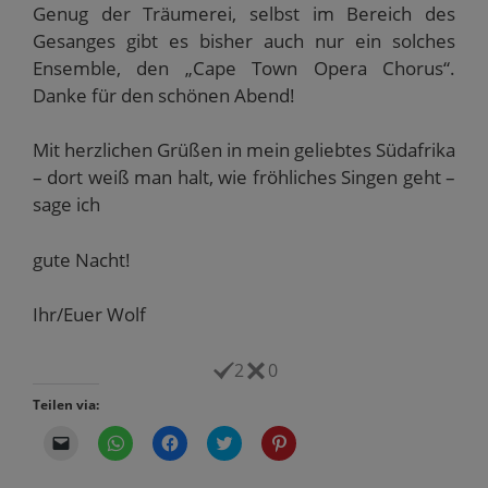
Genug der Träumerei, selbst im Bereich des
Gesanges gibt es bisher auch nur ein solches
Ensemble, den „Cape Town Opera Chorus“.
Danke für den schönen Abend!
Mit herzlichen Grüßen in mein geliebtes Südafrika
– dort weiß man halt, wie fröhliches Singen geht –
sage ich
gute Nacht!
Ihr/Euer Wolf
2
0
Teilen via:
K
K
K
K
K
l
l
l
l
l
i
i
i
i
i
c
c
c
c
c