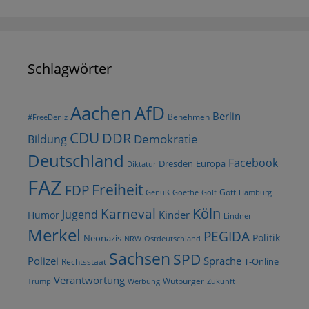
Schlagwörter
AfD
Aachen
Berlin
Benehmen
#FreeDeniz
CDU
DDR
Demokratie
Bildung
Deutschland
Facebook
Dresden
Europa
Diktatur
FAZ
Freiheit
FDP
Gott
Goethe
Golf
Hamburg
Genuß
Köln
Karneval
Jugend
Kinder
Humor
Lindner
Merkel
PEGIDA
Politik
Neonazis
NRW
Ostdeutschland
Sachsen
SPD
Polizei
Sprache
T-Online
Rechtsstaat
Verantwortung
Wutbürger
Trump
Werbung
Zukunft