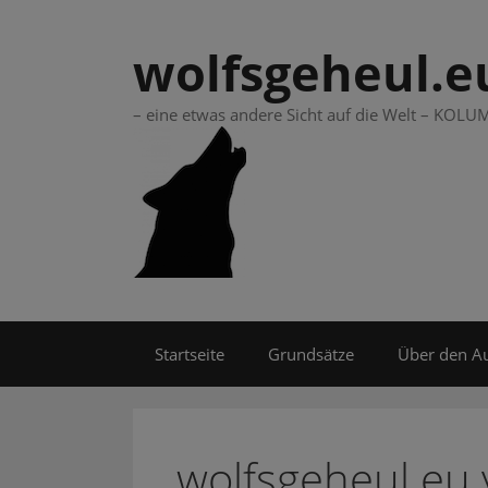
Springe
zum
wolfsgeheul.e
Inhalt
– eine etwas andere Sicht auf die Welt – KO
Startseite
Grundsätze
Über den A
wolfsgeheul.eu