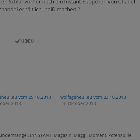
ren Schlaf vorher noch ein Instant-Süppchen von Chanel
thandel erhältlich- heiß machen!?
0
0
eheul.eu vom 29.10.2018
wolfsgeheul.eu vom 23.10.2018
tober 2018
23. Oktober 2018
Kindermangel
,
L'INSTANT
,
Magazin
,
Maggi
,
Moment
,
Potenzpille
,