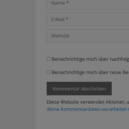
n
e
)
)
t
e
t
)
u
)
e
E-
m
F
Mail
e
n
s
Website
t
e
r
g
e
ö
f
Benachrichtige mich über nachfol
f
n
e
Benachrichtige mich über neue Beit
t
)
Diese Website verwendet Akismet, 
deine Kommentardaten verarbeitet