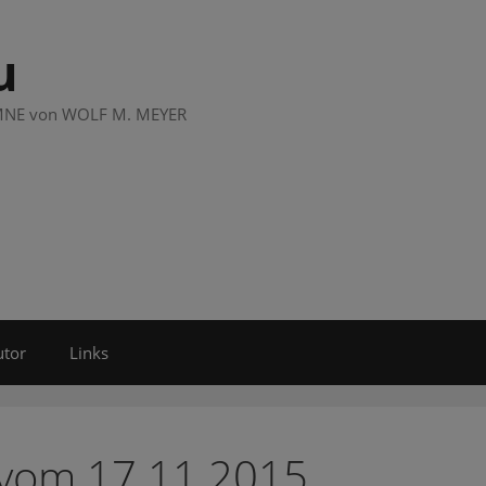
u
LUMNE von WOLF M. MEYER
utor
Links
 vom 17.11.2015