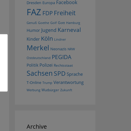
Facebook
Dresden
Europa
FAZ
Freiheit
FDP
Gott
Goethe
Golf
Hamburg
Genuß
Karneval
Jugend
Humor
Köln
Kinder
Lindner
Merkel
Neonazis
NRW
PEGIDA
Ostdeutschland
Polizei
Politik
Rechtsstaat
Sachsen
SPD
Sprache
Verantwortung
T-Online
Trump
Wutbürger
Werbung
Zukunft
Archive