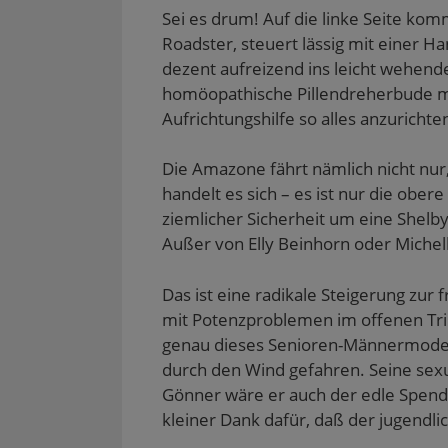
Sei es drum! Auf die linke Seite kom
Roadster, steuert lässig mit einer H
dezent aufreizend ins leicht wehende
homöopathische Pillendreherbude mit
Aufrichtungshilfe so alles anzuricht
Die Amazone fährt nämlich nicht nur,
handelt es sich – es ist nur die obe
ziemlicher Sicherheit um eine Shelby
Außer von Elly Beinhorn oder Mich
Das ist eine radikale Steigerung zur
mit Potenzproblemen im offenen Triu
genau dieses Senioren-Männermodel
durch den Wind gefahren. Seine sexue
Gönner wäre er auch der edle Spend
kleiner Dank dafür, daß der jugendlich