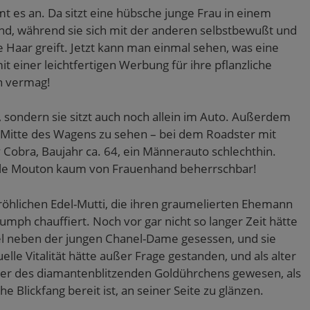
mt es an. Da sitzt eine hübsche junge Frau in einem
and, während sie sich mit der anderen selbstbewußt und
 Haar greift. Jetzt kann man einmal sehen, was eine
 einer leichtfertigen Werbung für ihre pflanzliche
en vermag!
 sondern sie sitzt auch noch allein im Auto. Außerdem
re Mitte des Wagens zu sehen – bei dem Roadster mit
 Cobra, Baujahr ca. 64, ein Männerauto schlechthin.
elle Mouton kaum von Frauenhand beherrschbar!
 fröhlichen Edel-Mutti, die ihren graumelierten Ehemann
mph chauffiert. Noch vor gar nicht so langer Zeit hätte
 neben der jungen Chanel-Dame gesessen, und sie
lle Vitalität hätte außer Frage gestanden, und als alter
er des diamantenblitzenden Goldührchens gewesen, als
e Blickfang bereit ist, an seiner Seite zu glänzen.