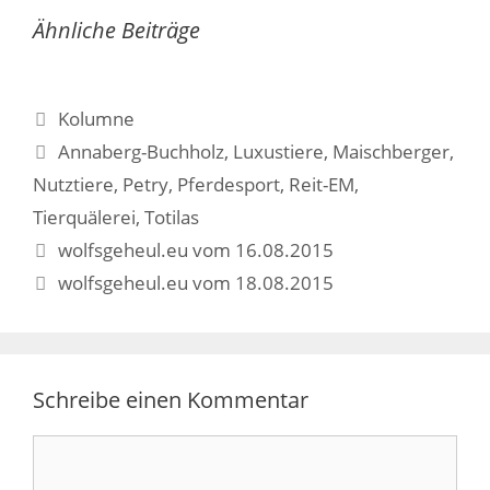
Ähnliche Beiträge
Kategorien
Kolumne
Schlagwörter
Annaberg-Buchholz
,
Luxustiere
,
Maischberger
,
Nutztiere
,
Petry
,
Pferdesport
,
Reit-EM
,
Tierquälerei
,
Totilas
Beitrags-
wolfsgeheul.eu vom 16.08.2015
Navigation
wolfsgeheul.eu vom 18.08.2015
Schreibe einen Kommentar
Kommentar