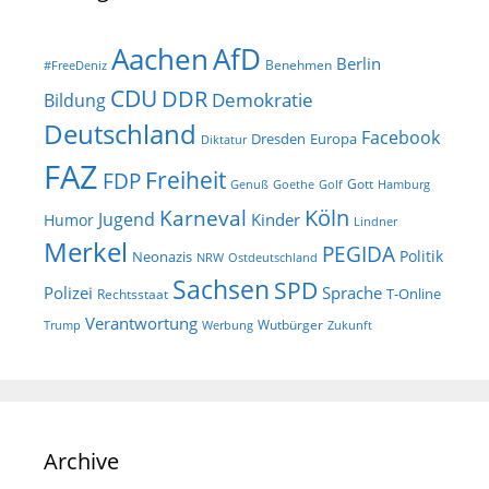
AfD
Aachen
Berlin
Benehmen
#FreeDeniz
CDU
DDR
Demokratie
Bildung
Deutschland
Facebook
Dresden
Europa
Diktatur
FAZ
Freiheit
FDP
Gott
Goethe
Golf
Hamburg
Genuß
Köln
Karneval
Jugend
Kinder
Humor
Lindner
Merkel
PEGIDA
Politik
Neonazis
NRW
Ostdeutschland
Sachsen
SPD
Polizei
Sprache
T-Online
Rechtsstaat
Verantwortung
Wutbürger
Trump
Werbung
Zukunft
Archive