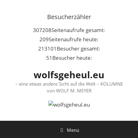
Springe
zum
Besucherzähler
Inhalt
307208
Seitenaufrufe gesamt:
209
Seitenaufrufe heute:
213101
Besucher gesamt:
51
Besucher heute:
wolfsgeheul.eu
– eine etwas andere Sicht auf die Welt – KOLUMNE
von WOLF M. MEYER
Menü