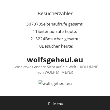
Springe
zum
Besucherzähler
Inhalt
307379
Seitenaufrufe gesamt:
11
Seitenaufrufe heute:
213224
Besucher gesamt:
10
Besucher heute:
wolfsgeheul.eu
– eine etwas andere Sicht auf die Welt – KOLUMNE
von WOLF M. MEYER
Menü