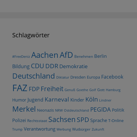
Schlagwörter
AfD
Aachen
Berlin
Benehmen
#FreeDeniz
CDU
DDR
Demokratie
Bildung
Deutschland
Facebook
Dresden
Europa
Diktatur
FAZ
Freiheit
FDP
Gott
Goethe
Golf
Hamburg
Genuß
Köln
Karneval
Jugend
Kinder
Humor
Lindner
Merkel
PEGIDA
Politik
Neonazis
NRW
Ostdeutschland
Sachsen
SPD
Polizei
Sprache
T-Online
Rechtsstaat
Verantwortung
Wutbürger
Trump
Werbung
Zukunft