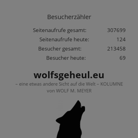
Springe
zum
Besucherzähler
Inhalt
Seitenaufrufe gesamt:
307699
Seitenaufrufe heute:
124
Besucher gesamt:
213458
Besucher heute:
69
wolfsgeheul.eu
– eine etwas andere Sicht auf die Welt – KOLUMNE
von WOLF M. MEYER