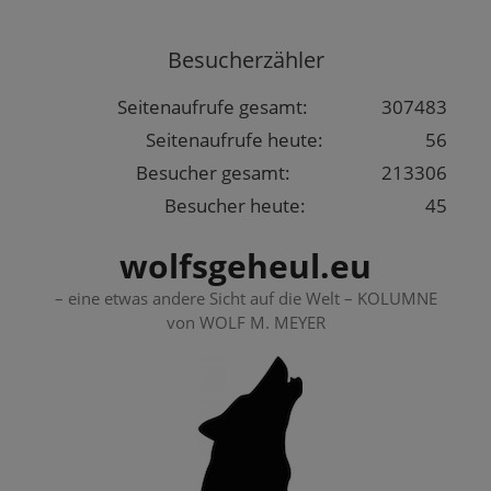
Springe
zum
Besucherzähler
Inhalt
Seitenaufrufe gesamt:
307483
Seitenaufrufe heute:
56
Besucher gesamt:
213306
Besucher heute:
45
wolfsgeheul.eu
– eine etwas andere Sicht auf die Welt – KOLUMNE
von WOLF M. MEYER