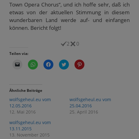
Town Opera Chorus“, und ich hoffe sehr, daß ich
etwas von der aktuellen Stimmung in diesem
wunderbaren Land werde auf- und einfangen
können. Bericht folgt!
2
0
Teilen via:
K
K
K
K
K
l
l
l
l
l
i
i
i
i
i
c
c
c
c
c
k
k
k
k
k
e
e
,
,
,
n
n
u
u
u
Ähnliche Beiträge
,
,
m
m
m
u
u
a
ü
a
wolfsgeheul.eu vom
wolfsgeheul.eu vom
m
m
u
b
u
e
a
f
e
f
12.05.2016
25.04.2016
i
u
F
r
P
12. Mai 2016
25. April 2016
n
f
a
T
i
e
W
c
w
n
m
h
e
i
t
wolfsgeheul.eu vom
F
a
b
t
e
r
t
o
t
r
13.11.2015
e
s
o
e
e
13. November 2015
u
A
k
r
s