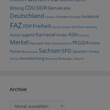
Benehmen
#FreeDeniz
CDU
DDR
Demokratie
Bildung
Deutschland
Facebook
Dresden
Europa
Diktatur
FAZ
Freiheit
FDP
Gott
Goethe
Golf
Hamburg
Genuß
Köln
Karneval
Jugend
Kinder
Humor
Lindner
Merkel
PEGIDA
Politik
Neonazis
NRW
Ostdeutschland
Sachsen
SPD
Polizei
Sprache
T-Online
Rechtsstaat
Verantwortung
Wutbürger
Trump
Werbung
Zukunft
Archive
Archive