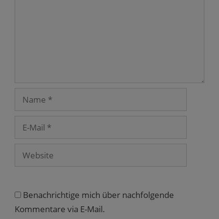
n
e
)
)
t
e
t
)
u
)
e
m
F
e
n
s
t
e
r
g
e
Name
ö
f
f
n
e
E-
t
Mail
)
Website
Benachrichtige mich über nachfolgende
Kommentare via E-Mail.