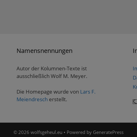
Namensnennungen
I
Autor der Kolumnen-Texte ist
I
ausschließlich Wolf M. Meyer.
D
K
Die Homepage wurde von
Lars F.
Meiendresch
erstellt.
© 2026 wolfsgeheul.eu
• Powered by
GeneratePress