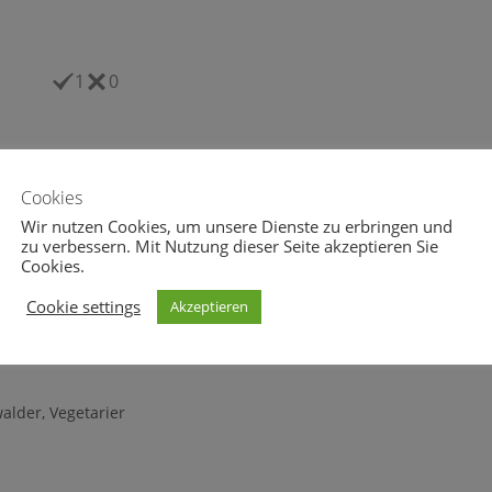
1
0
Cookies
Wir nutzen Cookies, um unsere Dienste zu erbringen und
zu verbessern. Mit Nutzung dieser Seite akzeptieren Sie
Cookies.
eheul.eu vom 07.04.2016
wolfsgeheul.eu vom 11.05.2017
l 2016
11. Mai 2017
Cookie settings
Akzeptieren
alder
,
Vegetarier