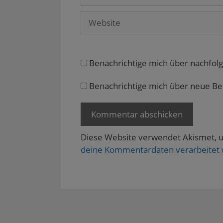
Mail
F
e
Website
n
s
t
e
r
g
e
Benachrichtige mich über nachfol
ö
f
f
n
Benachrichtige mich über neue Beit
e
t
)
Diese Website verwendet Akismet, 
deine Kommentardaten verarbeitet