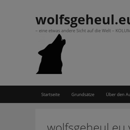
Springe
zum
wolfsgeheul.e
Inhalt
– eine etwas andere Sicht auf die Welt – KO
Startseite
Grundsätze
Über den A
wolfsgeheul.eu