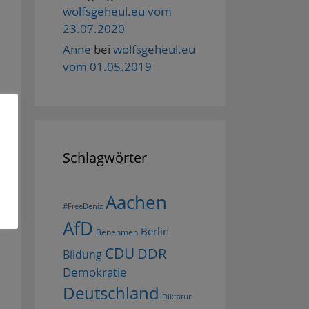
wolfsgeheul.eu vom
23.07.2020
Anne
bei
wolfsgeheul.eu
vom 01.05.2019
Schlagwörter
Aachen
#FreeDeniz
AfD
Berlin
Benehmen
CDU
DDR
Bildung
Demokratie
Deutschland
Diktatur