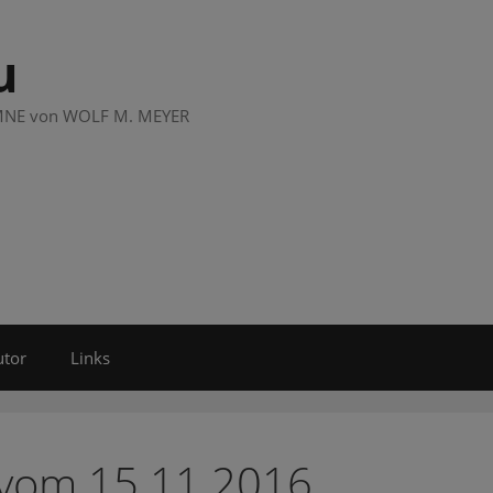
u
LUMNE von WOLF M. MEYER
utor
Links
 vom 15.11.2016