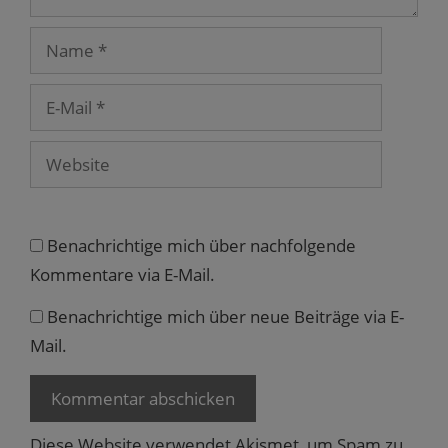
n
s
t
Name
e
r
g
e
E-
ö
f
Mail
f
n
Website
e
t
)
Benachrichtige mich über nachfolgende
Kommentare via E-Mail.
Benachrichtige mich über neue Beiträge via E-
Mail.
Diese Website verwendet Akismet, um Spam zu