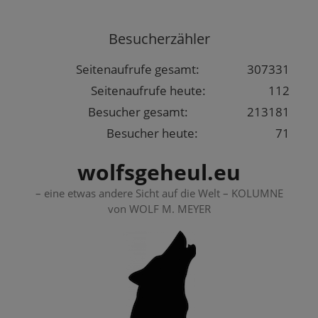
Springe
zum
Besucherzähler
Inhalt
Seitenaufrufe gesamt:
307331
Seitenaufrufe heute:
112
Besucher gesamt:
213181
Besucher heute:
71
wolfsgeheul.eu
– eine etwas andere Sicht auf die Welt – KOLUMNE
von WOLF M. MEYER