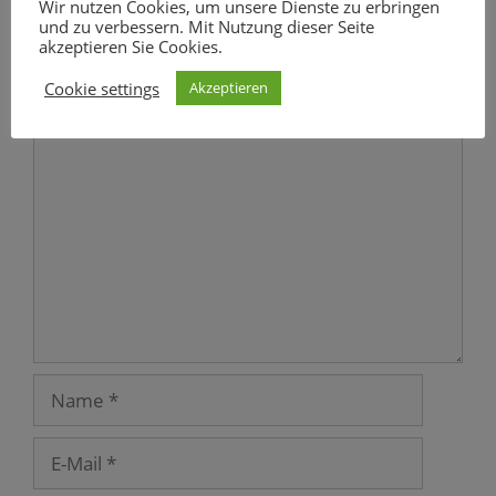
Wir nutzen Cookies, um unsere Dienste zu erbringen
und zu verbessern. Mit Nutzung dieser Seite
akzeptieren Sie Cookies.
Schreibe einen Kommentar
Cookie settings
Akzeptieren
Kommentar
Name
E-
Mail