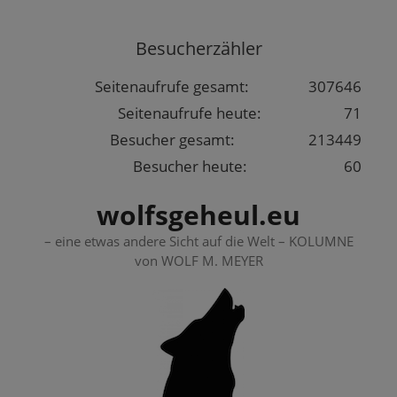
Springe
zum
Besucherzähler
Inhalt
Seitenaufrufe gesamt:
307646
Seitenaufrufe heute:
71
Besucher gesamt:
213449
Besucher heute:
60
wolfsgeheul.eu
– eine etwas andere Sicht auf die Welt – KOLUMNE
von WOLF M. MEYER