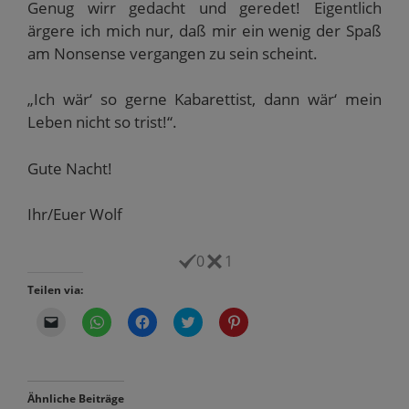
Genug wirr gedacht und geredet! Eigentlich
ärgere ich mich nur, daß mir ein wenig der Spaß
am Nonsense vergangen zu sein scheint.
„Ich wär‘ so gerne Kabarettist, dann wär‘ mein
Leben nicht so trist!“.
Gute Nacht!
Ihr/Euer Wolf
0
1
Teilen via:
K
K
K
K
K
l
l
l
l
l
i
i
i
i
i
c
c
c
c
c
k
k
k
k
k
e
e
,
,
,
n
n
u
u
u
Ähnliche Beiträge
,
,
m
m
m