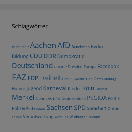
Schlagwörter
AfD
Aachen
Berlin
Benehmen
#FreeDeniz
CDU
DDR
Demokratie
Bildung
Deutschland
Facebook
Dresden
Europa
Diktatur
FAZ
Freiheit
FDP
Gott
Goethe
Golf
Hamburg
Genuß
Köln
Karneval
Jugend
Kinder
Humor
Lindner
Merkel
PEGIDA
Politik
Neonazis
NRW
Ostdeutschland
Sachsen
SPD
Polizei
Sprache
T-Online
Rechtsstaat
Verantwortung
Wutbürger
Trump
Werbung
Zukunft