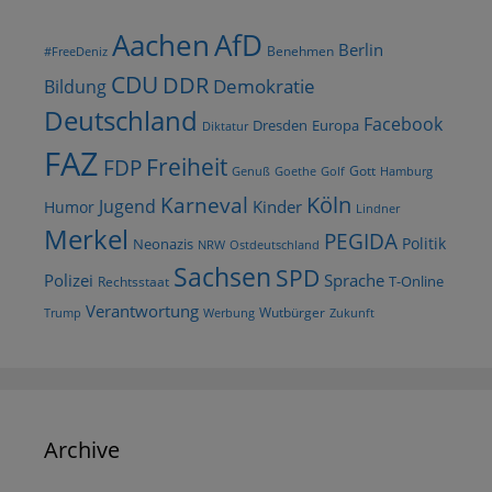
AfD
Aachen
Berlin
Benehmen
#FreeDeniz
CDU
DDR
Demokratie
Bildung
Deutschland
Facebook
Dresden
Europa
Diktatur
FAZ
Freiheit
FDP
Gott
Goethe
Golf
Hamburg
Genuß
Köln
Karneval
Jugend
Kinder
Humor
Lindner
Merkel
PEGIDA
Politik
Neonazis
NRW
Ostdeutschland
Sachsen
SPD
Polizei
Sprache
T-Online
Rechtsstaat
Verantwortung
Wutbürger
Trump
Werbung
Zukunft
Archive