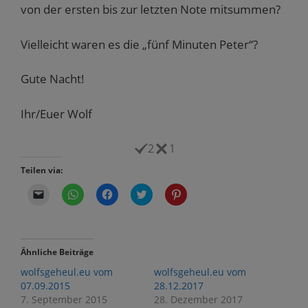
von der ersten bis zur letzten Note mitsummen?
Vielleicht waren es die „fünf Minuten Peter“?
Gute Nacht!
Ihr/Euer Wolf
2
1
Teilen via:
K
K
K
K
K
l
l
l
l
l
i
i
i
i
i
c
c
c
c
c
k
k
k
k
k
e
e
,
,
,
n
n
u
u
u
Ähnliche Beiträge
,
,
m
m
m
u
u
a
ü
a
wolfsgeheul.eu vom
wolfsgeheul.eu vom
m
m
u
b
u
e
a
f
e
f
07.09.2015
28.12.2017
i
u
F
r
P
7. September 2015
28. Dezember 2017
n
f
a
T
i