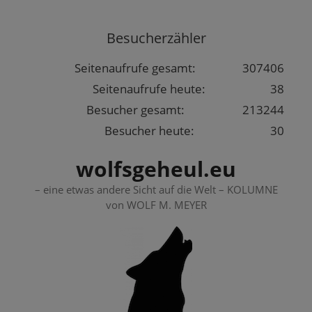
Springe
zum
Besucherzähler
Inhalt
Seitenaufrufe gesamt:
307406
Seitenaufrufe heute:
38
Besucher gesamt:
213244
Besucher heute:
30
wolfsgeheul.eu
– eine etwas andere Sicht auf die Welt – KOLUMNE
von WOLF M. MEYER