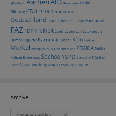
AfD
Aachen
Berlin
Benehmen
#FreeDeniz
CDU
DDR
Demokratie
Bildung
Deutschland
Facebook
Dresden
Europa
Diktatur
FAZ
Freiheit
FDP
Gott
Goethe
Golf
Hamburg
Genuß
Köln
Karneval
Jugend
Kinder
Humor
Lindner
Merkel
PEGIDA
Politik
Neonazis
NRW
Ostdeutschland
Sachsen
SPD
Polizei
Sprache
T-Online
Rechtsstaat
Verantwortung
Wutbürger
Trump
Werbung
Zukunft
Archive
Archive