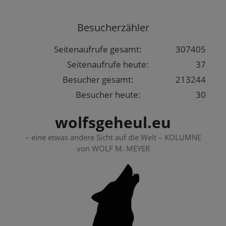
Springe
zum
Besucherzähler
Inhalt
Seitenaufrufe gesamt:
307405
Seitenaufrufe heute:
37
Besucher gesamt:
213244
Besucher heute:
30
wolfsgeheul.eu
– eine etwas andere Sicht auf die Welt – KOLUMNE
von WOLF M. MEYER