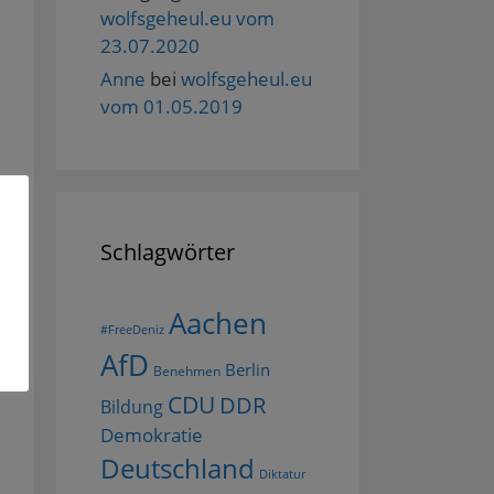
wolfsgeheul.eu vom
23.07.2020
Anne
bei
wolfsgeheul.eu
vom 01.05.2019
Schlagwörter
Aachen
#FreeDeniz
AfD
Berlin
Benehmen
CDU
DDR
Bildung
Demokratie
Deutschland
Diktatur