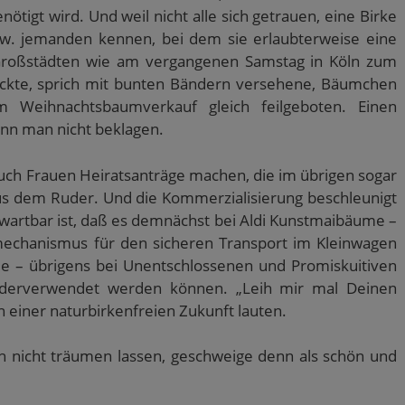
tigt wird. Und weil nicht alle sich getrauen, eine Birke
zw. jemanden kennen, bei dem sie erlaubterweise eine
 Großstädten wie am vergangenen Samstag in Köln zum
mückte, sprich mit bunten Bändern versehene, Bäumchen
m Weihnachtsbaumverkauf gleich feilgeboten. Einen
nn man nicht beklagen.
 auch Frauen Heiratsanträge machen, die im übrigen sogar
s dem Ruder. Und die Kommerzialisierung beschleunigt
wartbar ist, daß es demnächst bei Aldi Kunstmaibäume –
ppmechanismus für den sicheren Transport im Kleinwagen
e – übrigens bei Unentschlossenen und Promiskuitiven
iederverwendet werden können. „Leih mir mal Deinen
n einer naturbirkenfreien Zukunft lauten.
ch nicht träumen lassen, geschweige denn als schön und