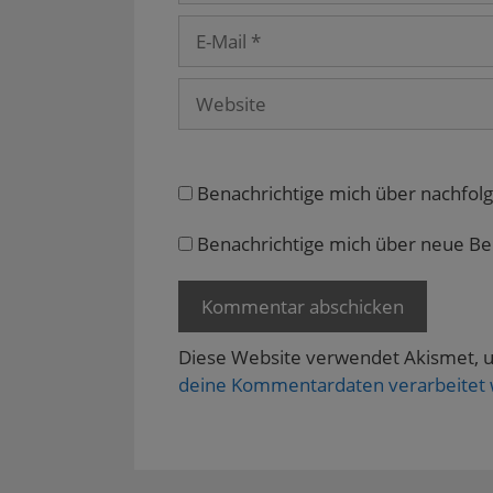
e
t
)
u
)
E-
e
m
Mail
F
e
Website
n
s
t
e
r
g
e
Benachrichtige mich über nachfol
ö
f
f
n
Benachrichtige mich über neue Beit
e
t
)
Diese Website verwendet Akismet, 
deine Kommentardaten verarbeitet