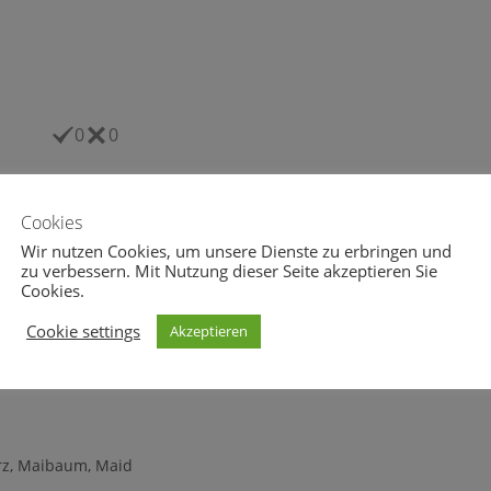
0
0
Cookies
Wir nutzen Cookies, um unsere Dienste zu erbringen und
zu verbessern. Mit Nutzung dieser Seite akzeptieren Sie
Cookies.
Cookie settings
Akzeptieren
eheul.eu vom 11.10.2015
wolfsgeheul.eu vom 25.11.2015
tober 2015
26. November 2015
z
,
Maibaum
,
Maid