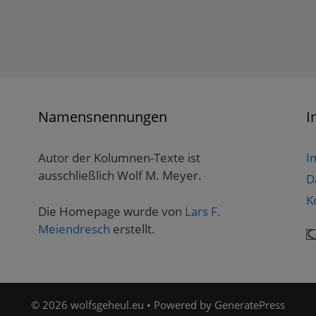
Namensnennungen
I
Autor der Kolumnen-Texte ist
I
ausschließlich Wolf M. Meyer.
D
K
Die Homepage wurde von
Lars F.
Meiendresch
erstellt.
© 2026 wolfsgeheul.eu
• Powered by
GeneratePress