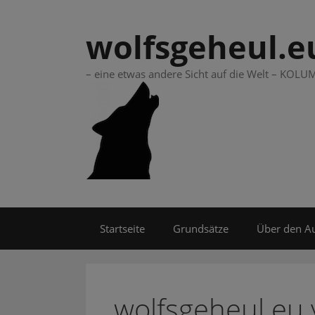
Springe
zum
wolfsgeheul.e
Inhalt
– eine etwas andere Sicht auf die Welt – KO
Startseite
Grundsätze
Über den A
wolfsgeheul.eu