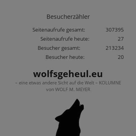
Springe
zum
Besucherzähler
Inhalt
Seitenaufrufe gesamt:
307395
Seitenaufrufe heute:
27
Besucher gesamt:
213234
Besucher heute:
20
wolfsgeheul.eu
– eine etwas andere Sicht auf die Welt – KOLUMNE
von WOLF M. MEYER