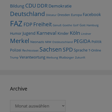
CDU
DDR
Demokratie
Bildung
Deutschland
Facebook
Dresden
Europa
Diktatur
FAZ
Freiheit
FDP
Gott
Goethe
Golf
Hamburg
Genuß
Köln
Karneval
Jugend
Kinder
Humor
Lindner
Merkel
PEGIDA
Politik
Neonazis
NRW
Ostdeutschland
Sachsen
SPD
Polizei
Sprache
T-Online
Rechtsstaat
Verantwortung
Wutbürger
Trump
Werbung
Zukunft
Archive
Archive