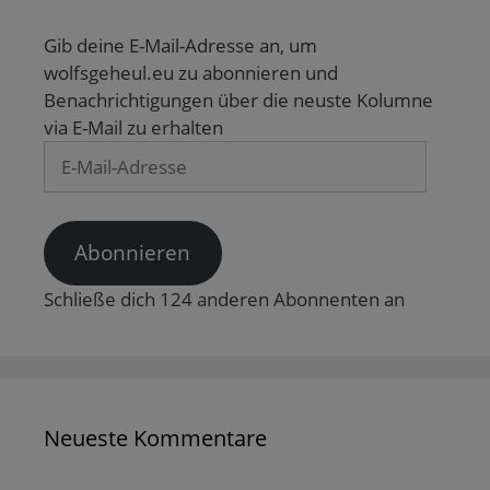
n
e
g
g
r
(
r
e
e
g
W
g
ö
ö
e
Gib deine E-Mail-Adresse an, um
i
e
f
f
ö
r
ö
f
f
f
wolfsgeheul.eu zu abonnieren und
d
f
n
n
f
i
f
e
e
n
Benachrichtigungen über die neuste Kolumne
n
n
t
t
e
n
e
)
)
t
via E-Mail zu erhalten
e
t
)
u
)
E-
e
m
Mail-
F
e
Adresse
n
s
t
Abonnieren
e
r
g
Schließe dich 124 anderen Abonnenten an
e
ö
f
f
n
e
t
)
Neueste Kommentare