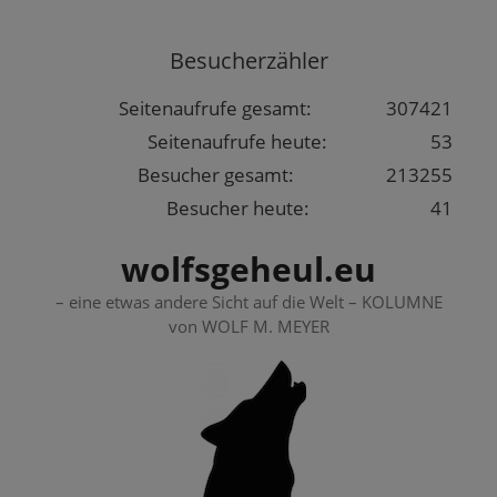
Springe
zum
Besucherzähler
Inhalt
Seitenaufrufe gesamt:
307421
Seitenaufrufe heute:
53
Besucher gesamt:
213255
Besucher heute:
41
wolfsgeheul.eu
– eine etwas andere Sicht auf die Welt – KOLUMNE
von WOLF M. MEYER