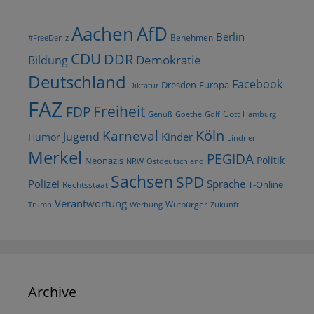
AfD
Aachen
Berlin
Benehmen
#FreeDeniz
CDU
DDR
Demokratie
Bildung
Deutschland
Facebook
Dresden
Europa
Diktatur
FAZ
Freiheit
FDP
Gott
Goethe
Golf
Hamburg
Genuß
Köln
Karneval
Jugend
Kinder
Humor
Lindner
Merkel
PEGIDA
Politik
Neonazis
NRW
Ostdeutschland
Sachsen
SPD
Polizei
Sprache
T-Online
Rechtsstaat
Verantwortung
Wutbürger
Trump
Werbung
Zukunft
Archive