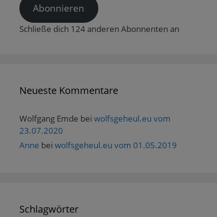
e
Abonnieren
ö
f
f
n
Schließe dich 124 anderen Abonnenten an
e
t
)
Neueste Kommentare
Wolfgang Emde
bei
wolfsgeheul.eu vom
23.07.2020
Anne
bei
wolfsgeheul.eu vom 01.05.2019
Schlagwörter