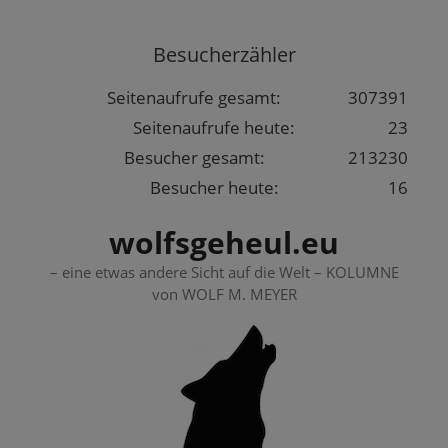
Springe
zum
Besucherzähler
Inhalt
Seitenaufrufe gesamt:
307391
Seitenaufrufe heute:
23
Besucher gesamt:
213230
Besucher heute:
16
wolfsgeheul.eu
– eine etwas andere Sicht auf die Welt – KOLUMNE
von WOLF M. MEYER