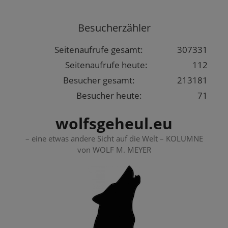
Springe
zum
Besucherzähler
Inhalt
Seitenaufrufe gesamt:
307331
Seitenaufrufe heute:
112
Besucher gesamt:
213181
Besucher heute:
71
wolfsgeheul.eu
– eine etwas andere Sicht auf die Welt – KOLUMNE
von WOLF M. MEYER