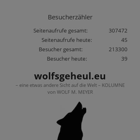
Springe
zum
Besucherzähler
Inhalt
Seitenaufrufe gesamt:
307472
Seitenaufrufe heute:
45
Besucher gesamt:
213300
Besucher heute:
39
wolfsgeheul.eu
– eine etwas andere Sicht auf die Welt – KOLUMNE
von WOLF M. MEYER