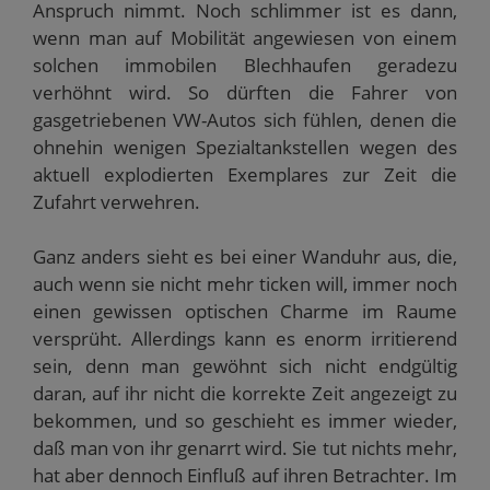
i
f
e
e
n
Anspruch nimmt. Noch schlimmer ist es dann,
n
n
t
t
e
wenn man auf Mobilität angewiesen von einem
n
e
)
)
t
e
t
)
solchen immobilen Blechhaufen geradezu
u
)
e
verhöhnt wird. So dürften die Fahrer von
m
F
gasgetriebenen VW-Autos sich fühlen, denen die
e
n
ohnehin wenigen Spezialtankstellen wegen des
s
t
aktuell explodierten Exemplares zur Zeit die
e
r
Zufahrt verwehren.
g
e
ö
f
Ganz anders sieht es bei einer Wanduhr aus, die,
f
n
auch wenn sie nicht mehr ticken will, immer noch
e
t
einen gewissen optischen Charme im Raume
)
versprüht. Allerdings kann es enorm irritierend
sein, denn man gewöhnt sich nicht endgültig
daran, auf ihr nicht die korrekte Zeit angezeigt zu
bekommen, und so geschieht es immer wieder,
daß man von ihr genarrt wird. Sie tut nichts mehr,
hat aber dennoch Einfluß auf ihren Betrachter. Im