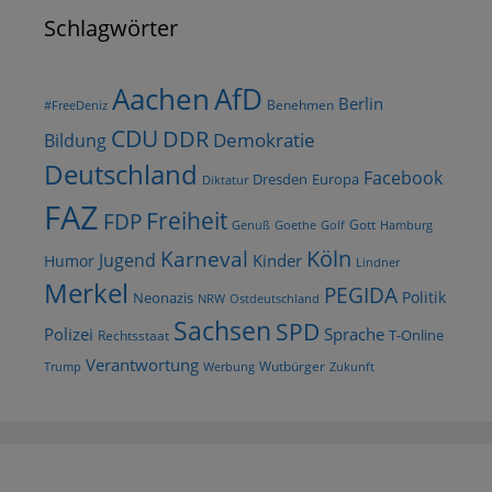
Schlagwörter
AfD
Aachen
Berlin
Benehmen
#FreeDeniz
CDU
DDR
Demokratie
Bildung
Deutschland
Facebook
Dresden
Europa
Diktatur
FAZ
Freiheit
FDP
Gott
Goethe
Golf
Hamburg
Genuß
Köln
Karneval
Jugend
Kinder
Humor
Lindner
Merkel
PEGIDA
Politik
Neonazis
NRW
Ostdeutschland
Sachsen
SPD
Polizei
Sprache
T-Online
Rechtsstaat
Verantwortung
Wutbürger
Trump
Werbung
Zukunft