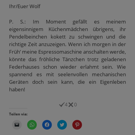
Ihr/Euer Wolf
P. S.: Im Moment gefällt es meinem
eigensinnigem Küchenmädchen übrigens, ihr
Pendelbeinchen kokett zu schwingen und die
richtige Zeit anzuzeigen. Wenn ich morgen in der
Früh‘ meine Espressomaschine anschalten werde,
könnte das fröhliche Tänzchen trotz geladenen
Federhauses schon wieder erlahmt sein. Wie
spannend es mit seelenvollen mechanischen
Geräten doch sein kann, die ein Eigenleben
haben!
4
0
Teilen via:
K
K
K
K
K
l
l
l
l
l
i
i
i
i
i