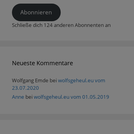
Adresse
t
e
r
Abonnieren
g
e
ö
Schließe dich 124 anderen Abonnenten an
f
f
n
e
t
)
Neueste Kommentare
Wolfgang Emde
bei
wolfsgeheul.eu vom
23.07.2020
Anne
bei
wolfsgeheul.eu vom 01.05.2019