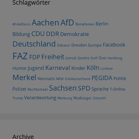
Schlagwörter
AfD
Aachen
Berlin
Benehmen
#FreeDeniz
CDU
DDR
Demokratie
Bildung
Deutschland
Facebook
Dresden
Europa
Diktatur
FAZ
Freiheit
FDP
Gott
Goethe
Golf
Hamburg
Genuß
Köln
Karneval
Jugend
Kinder
Humor
Lindner
Merkel
PEGIDA
Politik
Neonazis
NRW
Ostdeutschland
Sachsen
SPD
Polizei
Sprache
T-Online
Rechtsstaat
Verantwortung
Wutbürger
Trump
Werbung
Zukunft
Archive