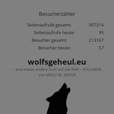
Springe
zum
Besucherzähler
Inhalt
Seitenaufrufe gesamt:
307314
Seitenaufrufe heute:
95
Besucher gesamt:
213167
Besucher heute:
57
wolfsgeheul.eu
– eine etwas andere Sicht auf die Welt – KOLUMNE
von WOLF M. MEYER