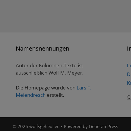
Namensnennungen
I
Autor der Kolumnen-Texte ist
I
ausschließlich Wolf M. Meyer.
D
K
Die Homepage wurde von
Lars F.
Meiendresch
erstellt.
© 2026 wolfsgeheul.eu
• Powered by
GeneratePress