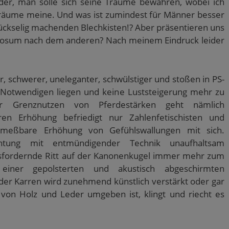
der, man solle sich seine Träume bewahren, wobei ich
träume meine. Und was ist zumindest für Männer besser
glückselig machenden Blechkisten!? Aber präsentieren uns
zinosum nach dem anderen? Nach meinem Eindruck leider
 schwerer, uneleganter, schwülstiger und stoßen in PS-
s Notwendigen liegen und keine Luststeigerung mehr zu
r Grenznutzen von Pferdestärken geht nämlich
n Erhöhung befriedigt nur Zahlenfetischisten und
i meßbare Erhöhung von Gefühlswallungen mit sich.
achtung mit entmündigender Technik unaufhaltsam
usfordernde Ritt auf der Kanonenkugel immer mehr zum
 einer gepolsterten und akustisch abgeschirmten
der Karren wird zunehmend künstlich verstärkt oder gar
von Holz und Leder umgeben ist, klingt und riecht es