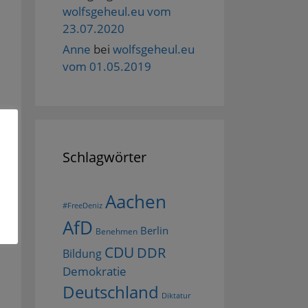
wolfsgeheul.eu vom
23.07.2020
Anne
bei
wolfsgeheul.eu
vom 01.05.2019
Schlagwörter
Aachen
#FreeDeniz
AfD
Berlin
Benehmen
CDU
DDR
Bildung
Demokratie
Deutschland
Diktatur