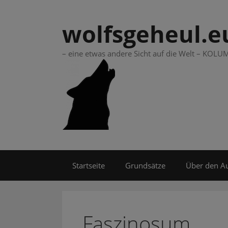
Springe
zum
wolfsgeheul.e
Inhalt
– eine etwas andere Sicht auf die Welt – KO
Startseite
Grundsätze
Über den A
Faszinosum