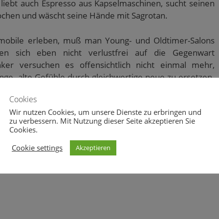
r liebt auch Espresso aus Kapselmaschinen, sucht seinen
Kochen und wäscht seine Hände mit Sagrotan.
omobile erleben, muß man Young- und Oldtimer-Salons
en sich eben nicht verlustfrei auf die Gegenwart
ker versuchen es offensichtlich nicht einmal mehr,
ge, alte Gefühle durch gleichwertige neue zu ersetzen.
o Hybris, adieu Faszination, adieu Genf!
Cookies
Wir nutzen Cookies, um unsere Dienste zu erbringen und
zu verbessern. Mit Nutzung dieser Seite akzeptieren Sie
Cookies.
Cookie settings
Akzeptieren
0
0