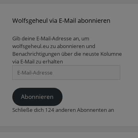
e
e
s
s
n
n
n
t
t
s
d
s
e
e
t
e
t
r
r
e
n
e
g
g
r
Wolfsgeheul via E-Mail abonnieren
(
r
e
e
g
W
g
ö
ö
e
i
e
f
f
ö
r
ö
f
f
f
d
f
n
n
f
Gib deine E-Mail-Adresse an, um
i
f
e
e
n
n
n
t
t
e
wolfsgeheul.eu zu abonnieren und
n
e
)
)
t
Benachrichtigungen über die neuste Kolumne
e
t
)
u
)
via E-Mail zu erhalten
e
m
E-
F
e
Mail-
n
s
Adresse
t
e
r
Abonnieren
g
e
ö
Schließe dich 124 anderen Abonnenten an
f
f
n
e
t
)