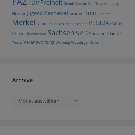
FAZ
Freiheit
FDP
Gott
Goethe
Golf
Hamburg
Genuß
Köln
Karneval
Jugend
Kinder
Humor
Lindner
Merkel
PEGIDA
Politik
Neonazis
NRW
Ostdeutschland
Sachsen
SPD
Polizei
Sprache
T-Online
Rechtsstaat
Verantwortung
Wutbürger
Trump
Werbung
Zukunft
Archive
Archive