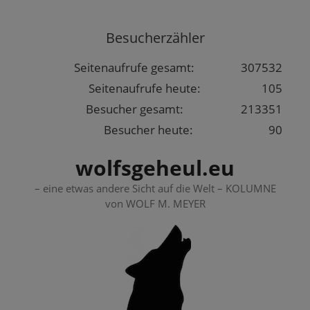
Springe
zum
Besucherzähler
Inhalt
Seitenaufrufe gesamt:
307532
Seitenaufrufe heute:
105
Besucher gesamt:
213351
Besucher heute:
90
wolfsgeheul.eu
– eine etwas andere Sicht auf die Welt – KOLUMNE
von WOLF M. MEYER