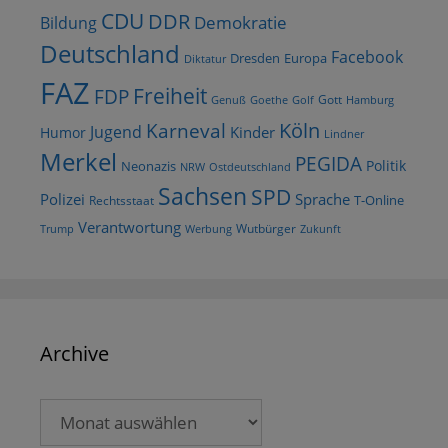
CDU
DDR
Demokratie
Bildung
Deutschland
Facebook
Dresden
Europa
Diktatur
FAZ
Freiheit
FDP
Gott
Goethe
Golf
Hamburg
Genuß
Köln
Karneval
Jugend
Kinder
Humor
Lindner
Merkel
PEGIDA
Politik
Neonazis
NRW
Ostdeutschland
Sachsen
SPD
Polizei
Sprache
T-Online
Rechtsstaat
Verantwortung
Wutbürger
Trump
Werbung
Zukunft
Archive
Archive