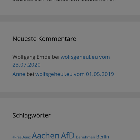
ö
f
f
n
e
t
)
Neueste Kommentare
Wolfgang Emde
bei
wolfsgeheul.eu vom
23.07.2020
Anne
bei
wolfsgeheul.eu vom 01.05.2019
Schlagwörter
AfD
Aachen
Berlin
Benehmen
#FreeDeniz