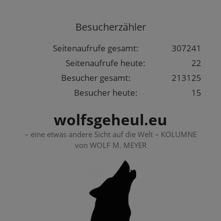
Springe
zum
Besucherzähler
Inhalt
Seitenaufrufe gesamt:
307241
Seitenaufrufe heute:
22
Besucher gesamt:
213125
Besucher heute:
15
wolfsgeheul.eu
– eine etwas andere Sicht auf die Welt – KOLUMNE
von WOLF M. MEYER