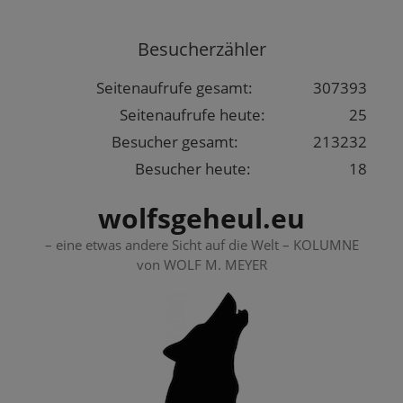
Springe
zum
Besucherzähler
Inhalt
Seitenaufrufe gesamt:
307393
Seitenaufrufe heute:
25
Besucher gesamt:
213232
Besucher heute:
18
wolfsgeheul.eu
– eine etwas andere Sicht auf die Welt – KOLUMNE
von WOLF M. MEYER