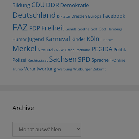
CDU
DDR
Demokratie
Bildung
Deutschland
Facebook
Dresden
Europa
Diktatur
FAZ
Freiheit
FDP
Gott
Goethe
Golf
Hamburg
Genuß
Köln
Karneval
Jugend
Kinder
Humor
Lindner
Merkel
PEGIDA
Politik
Neonazis
NRW
Ostdeutschland
Sachsen
SPD
Polizei
Sprache
T-Online
Rechtsstaat
Verantwortung
Wutbürger
Trump
Werbung
Zukunft
Archive
Archive