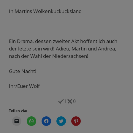
In Martins Wolkenkuckucksland
Ein Drama, dessen zweiter Akt hoffentlich auch
der letzte sein wird! Adieu, Martin und Andrea,
nach der Wahl der Niedersachsen!
Gute Nacht!
Ihr/Euer Wolf
1
0
Teilen via:
K
K
K
K
K
l
l
l
l
l
i
i
i
i
i
c
c
c
c
c