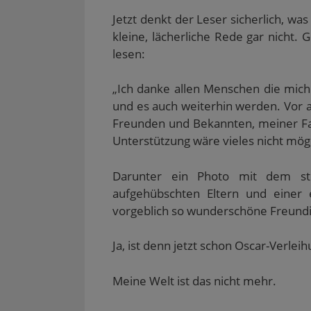
s
t
Jetzt denkt der Leser sicherlich, was
e
r
kleine, lächerliche Rede gar nicht.
g
e
lesen:
ö
f
f
n
„Ich danke allen Menschen die mic
e
t
und es auch weiterhin werden. Vor
)
Freunden und Bekannten, meiner F
Unterstützung wäre vieles nicht mög
Darunter ein Photo mit dem sto
aufgehübschten Eltern und einer 
vorgeblich so wunderschöne Freundi
Ja, ist denn jetzt schon Oscar-Verle
Meine Welt ist das nicht mehr.