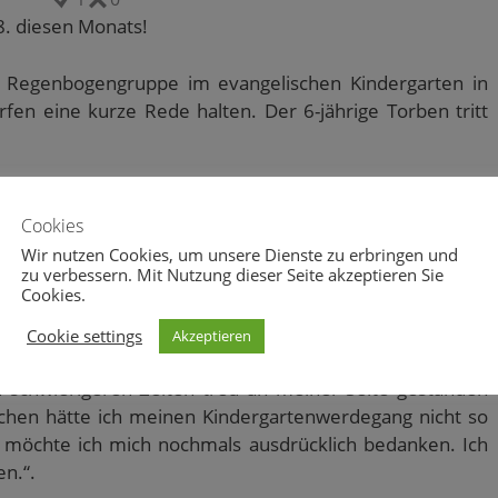
. diesen Monats!
r Regenbogengruppe im evangelischen Kindergarten in
rfen eine kurze Rede halten. Der 6-jährige Torben tritt
ers. An diesem denkwürdigen Tag des Adieusagens möchte
n dieser großartigen Einrichtung eingehen, der Blick ist
Cookies
richtet. Aber mir ist es ein tiefes Bedürfnis, Dank zu
Wir nutzen Cookies, um unsere Dienste zu erbringen und
zu verbessern. Mit Nutzung dieser Seite akzeptieren Sie
 Tante Roswita und Onkel Herrmann, unserem Diakon
Cookies.
sam mit dem Glauben vertraut gemacht hat, meinen
der Regenbogengruppe, meinen sonstigen nahen und
Cookie settings
Akzeptieren
 natürlich auch meiner Familie und meinem Schwarm,
n schwierigeren Zeiten treu an meiner Seite gestanden
nschen hätte ich meinen Kindergartenwerdegang nicht so
r möchte ich mich nochmals ausdrücklich bedanken. Ich
n.“.