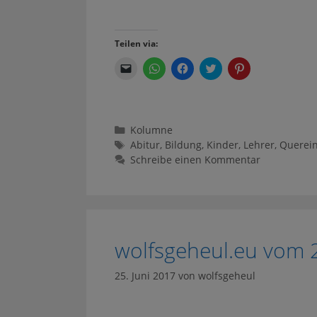
Teilen via:
K
K
K
K
K
l
l
l
l
l
i
i
i
i
i
c
c
c
c
c
k
k
k
k
k
e
e
,
,
,
n
n
u
u
u
Kategorien
Kolumne
,
,
m
m
m
u
u
a
ü
a
Schlagwörter
Abitur
,
Bildung
,
Kinder
,
Lehrer
,
Querein
m
m
u
b
u
e
a
f
e
f
Schreibe einen Kommentar
i
u
F
r
P
n
f
a
T
i
e
W
c
w
n
m
h
e
i
t
F
a
b
t
e
r
t
o
t
r
e
s
o
e
e
u
A
k
r
s
n
p
z
z
t
wolfsgeheul.eu vom 
d
p
u
u
z
e
z
t
t
u
i
u
e
e
t
25. Juni 2017
von
wolfsgeheul
n
t
i
i
e
e
e
l
l
i
n
i
e
e
l
L
l
n
n
e
i
e
(
(
n