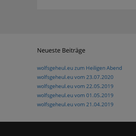
Navigation
i
u
e
e
t
n
t
i
i
e
e
e
l
l
i
n
i
e
e
l
L
l
n
n
e
i
e
(
(
n
n
n
W
W
(
k
(
i
i
W
p
W
r
r
i
e
i
d
d
r
r
r
i
i
d
E
d
n
n
i
Neueste Beiträge
-
i
n
n
n
M
n
e
e
n
a
n
u
u
e
i
e
e
e
u
l
u
m
m
e
wolfsgeheul.eu zum Heiligen Abend
z
e
F
F
m
u
m
e
e
F
wolfsgeheul.eu vom 23.07.2020
s
F
n
n
e
e
e
s
s
n
wolfsgeheul.eu vom 22.05.2019
n
n
t
t
s
d
s
e
e
t
e
t
r
r
e
wolfsgeheul.eu vom 01.05.2019
n
e
g
g
r
(
r
e
e
g
wolfsgeheul.eu vom 21.04.2019
W
g
ö
ö
e
i
e
f
f
ö
r
ö
f
f
f
d
f
n
n
f
i
f
e
e
n
n
n
t
t
e
n
e
)
)
t
e
t
)