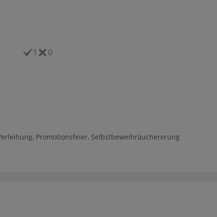
1
0
Verleihung
,
Promotionsfeier
,
Selbstbeweihräuchererung