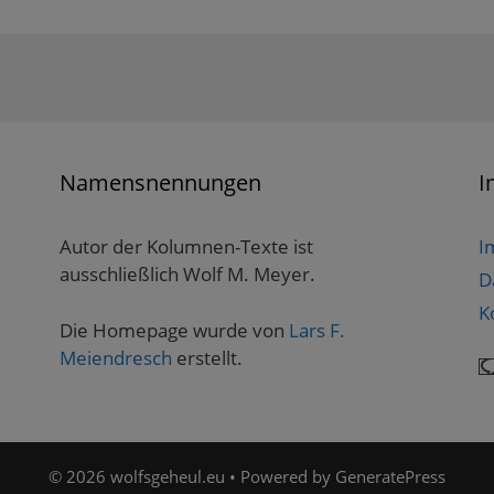
Namensnennungen
I
Autor der Kolumnen-Texte ist
I
ausschließlich Wolf M. Meyer.
D
K
Die Homepage wurde von
Lars F.
Meiendresch
erstellt.
© 2026 wolfsgeheul.eu
• Powered by
GeneratePress