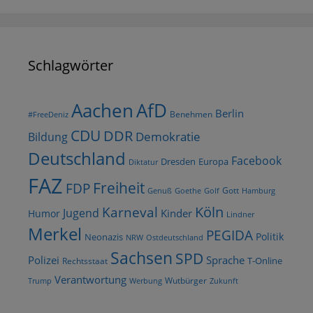
Schlagwörter
AfD
Aachen
Berlin
Benehmen
#FreeDeniz
CDU
DDR
Demokratie
Bildung
Deutschland
Facebook
Dresden
Europa
Diktatur
FAZ
Freiheit
FDP
Gott
Goethe
Golf
Hamburg
Genuß
Köln
Karneval
Jugend
Kinder
Humor
Lindner
Merkel
PEGIDA
Politik
Neonazis
NRW
Ostdeutschland
Sachsen
SPD
Polizei
Sprache
T-Online
Rechtsstaat
Verantwortung
Wutbürger
Trump
Werbung
Zukunft