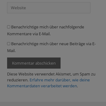
t
e
Website
r
g
e
ö
f
f
n
Benachrichtige mich über nachfolgende
e
t
Kommentare via E-Mail.
)
Benachrichtige mich über neue Beiträge via E-
Mail.
Diese Website verwendet Akismet, um Spam zu
reduzieren.
Erfahre mehr darüber, wie deine
Kommentardaten verarbeitet werden
.