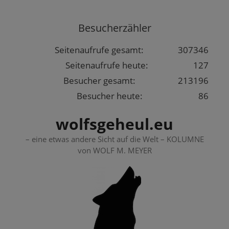
Springe
zum
Besucherzähler
Inhalt
Seitenaufrufe gesamt:
307346
Seitenaufrufe heute:
127
Besucher gesamt:
213196
Besucher heute:
86
wolfsgeheul.eu
– eine etwas andere Sicht auf die Welt – KOLUMNE
von WOLF M. MEYER