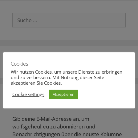
Suche
nach:
Facebook-Seite
Cookies
Wir nutzen Cookies, um unsere Dienste zu erbringen
und zu verbessern. Mit Nutzung dieser Seite
akzeptieren Sie Cookies.
Cookie settings
Akzeptieren
Wolfsgeheul via E-Mail abonnieren
Gib deine E-Mail-Adresse an, um
wolfsgeheul.eu zu abonnieren und
Benachrichtigungen über die neuste Kolumne