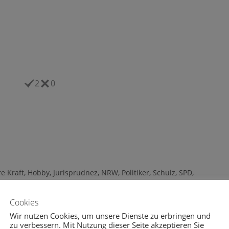
2
0
e Kraft
,
Hobby
,
Jurisprudnez
,
NRW
,
Politiker
,
Schulz
,
SPD
,
Cookies
Wir nutzen Cookies, um unsere Dienste zu erbringen und
zu verbessern. Mit Nutzung dieser Seite akzeptieren Sie