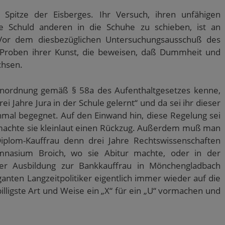
 Spitze der Eisberges. Ihr Versuch, ihren unfähigen
e Schuld anderen in die Schuhe zu schieben, ist an
 Vor dem diesbezüglichen Untersuchungsausschuß des
 Proben ihrer Kunst, die beweisen, daß Dummheit und
chsen.
banordnung gemäß § 58a des Aufenthaltgesetzes kenne,
ei Jahre Jura in der Schule gelernt“ und da sei ihr dieser
mal begegnet. Auf den Einwand hin, diese Regelung sei
 machte sie kleinlaut einen Rückzug. Außerdem muß man
Diplom-Kauffrau denn drei Jahre Rechtswissenschaften
nasium Broich, wo sie Abitur machte, oder in der
rer Ausbildung zur Bankkauffrau in Mönchengladbach
nten Langzeitpolitiker eigentlich immer wieder auf die
illigste Art und Weise ein „X“ für ein „U“ vormachen und