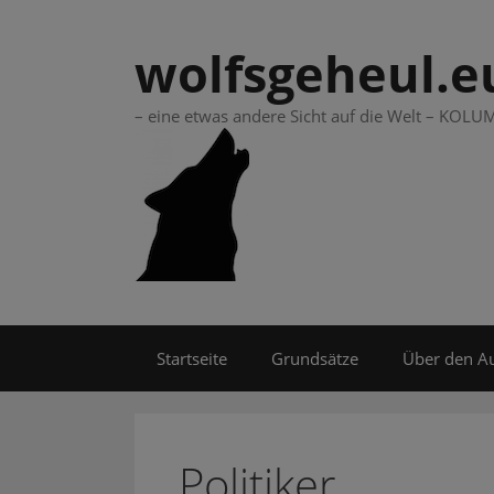
Springe
zum
wolfsgeheul.e
Inhalt
– eine etwas andere Sicht auf die Welt – KO
Startseite
Grundsätze
Über den A
Politiker