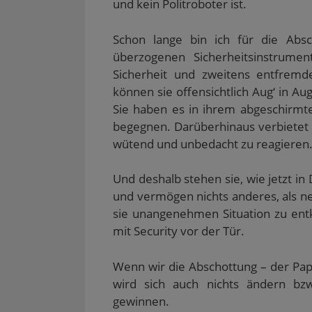
und kein Politroboter ist.
i
f
e
e
n
n
n
t
t
e
n
e
)
)
t
e
t
)
Schon lange bin ich für die Abs
u
)
e
überzogenen Sicherheitsinstrument
m
F
Sicherheit und zweitens entfremd
e
n
können sie offensichtlich Aug‘ in Au
s
t
Sie haben es in ihrem abgeschirmt
e
r
begegnen. Darüberhinaus verbietet e
g
e
wütend und unbedacht zu reagieren
ö
f
f
n
Und deshalb stehen sie, wie jetzt 
e
und vermögen nichts anderes, als ne
t
)
sie unangenehmen Situation zu ent
mit Security vor der Tür.
Wenn wir die Abschottung – der Paps
wird sich auch nichts ändern b
gewinnen.