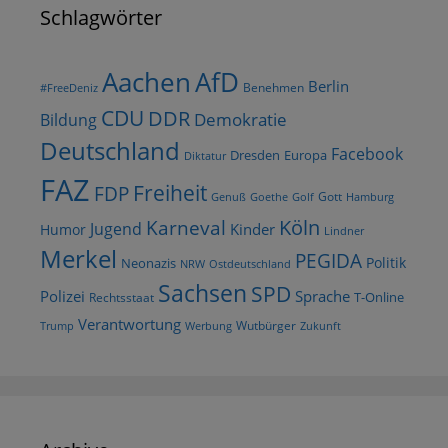
Schlagwörter
AfD
Aachen
Berlin
Benehmen
#FreeDeniz
CDU
DDR
Demokratie
Bildung
Deutschland
Facebook
Dresden
Europa
Diktatur
FAZ
Freiheit
FDP
Gott
Goethe
Golf
Hamburg
Genuß
Köln
Karneval
Jugend
Kinder
Humor
Lindner
Merkel
PEGIDA
Politik
Neonazis
NRW
Ostdeutschland
Sachsen
SPD
Polizei
Sprache
T-Online
Rechtsstaat
Verantwortung
Wutbürger
Trump
Werbung
Zukunft