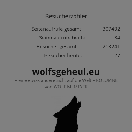
Springe
zum
Besucherzähler
Inhalt
Seitenaufrufe gesamt:
307402
Seitenaufrufe heute:
34
Besucher gesamt:
213241
Besucher heute:
27
wolfsgeheul.eu
– eine etwas andere Sicht auf die Welt – KOLUMNE
von WOLF M. MEYER